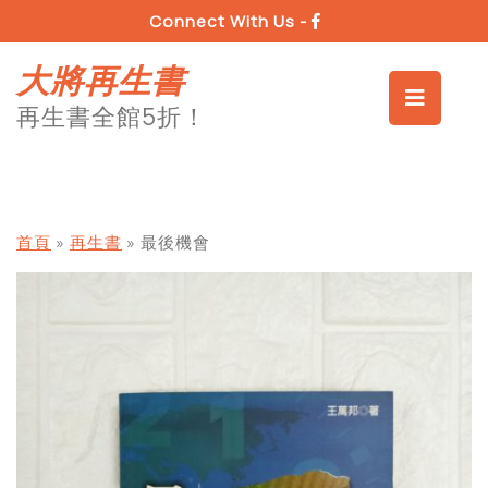
Skip
Connect With Us -
to
content
大將再生書
Op
再生書全館5折！
Bu
首頁
»
再生書
»
最後機會