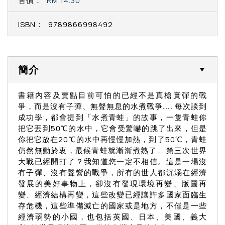
售價：
RM 14.30
ISBN：
9789866998492
簡介
書籍內容及賣點目前可怕的已經不是真槍實彈的戰
爭，而是沒有子彈、無聲無息的水煮戰爭…… 每次談到
成功學，都會提到「水煮青蛙」的故事，一隻青蛙你
把它丟到50℃的水中，它會受驚嚇的跳了出來，但是
你把它放在20℃的水中再慢慢加熱，到了50℃，青蛙
仍然無動於衷，最候青蛙就漸漸煮熟了…. 第三次世界
大戰已經開打了？我知道您一定不相信。這是一場沒
有子彈、沒有聲響的戰爭，所有的世人都沉溺在經濟
發展的美好事物上，卻沒有發現環境再變、版圖再
變、經濟結構再變，這些改變已經讓許多國家面臨生
存危機，這些準備滅亡的國家或是地方，不僅是一些
經濟弱勢的小國，也包括英國、日本、美國、義大